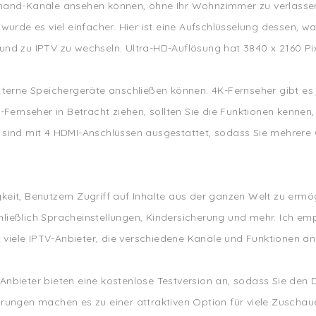
emand-Kanäle ansehen können, ohne Ihr Wohnzimmer zu verlasse
wurde es viel einfacher. Hier ist eine Aufschlüsselung dessen, w
nd zu IPTV zu wechseln. Ultra-HD-Auflösung hat 3840 x 2160 Pix
terne Speichergeräte anschließen können. 4K-Fernseher gibt es je
Fernseher in Betracht ziehen, sollten Sie die Funktionen kennen,
 sind mit 4 HDMI-Anschlüssen ausgestattet, sodass Sie mehrere 
igkeit, Benutzern Zugriff auf Inhalte aus der ganzen Welt zu ermö
ießlich Spracheinstellungen, Kindersicherung und mehr. Ich emp
t viele IPTV-Anbieter, die verschiedene Kanäle und Funktionen an
bieter bieten eine kostenlose Testversion an, sodass Sie den Di
sparungen machen es zu einer attraktiven Option für viele Zuscha