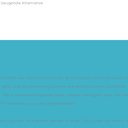
erzeugende Alternative.
 zu nutzen?
 Inhalten wie Nachrichtenkanäle, Sportkanäle, Filme und vieles 
geht, sind die Streaming-Dienste wie Amazon Prime und Netflix 
m
die in mehreren Regionen oder Ländern verfügbar sind. Der Ha
IPTV-Anbieter sind nicht eingeschränkt.
räte zugreifen. Ihre Inhalte werden in einer Cloud oder auf ein