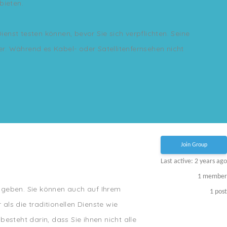
bieten.
enst testen können, bevor Sie sich verpflichten. Seine
uer. Während es Kabel- oder Satellitenfernsehen nicht
Join Group
Last active: 2 years ago
1
member
r geben. Sie können auch auf Ihrem
1
post
ls die traditionellen Dienste wie
steht darin, dass Sie ihnen nicht alle