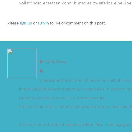
vollständig ersetzen kann, bietet es zweifellos eine üb
Please
sign up
or
sign in
to like or comment on this post.
Welche Ausrüstung benötige ich, um IPTV
Private Group
Jadwiga Stjohn
Diese Dienste können Ihnen eine Vielzahl von
Ihrem Lieblingsgerät streamen. Wenn es um Streaming 
Dienste wie DVDs. Das IPTV bietet Kanäle,
seentevi.co
Sie ihnen nicht alle Inhalte streamen können, aber die 
Sie können auf den Inhalt auf jedem Ihrer Lieblingsge