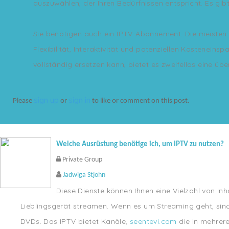
auszuwählen, der Ihren Bedürfnissen entspricht. Es gib
Sie benötigen auch ein IPTV-Abonnement. Die meisten An
Flexibilität, Interaktivität und potenziellen Kostenein
vollständig ersetzen kann, bietet es zweifellos eine üb
sign up
sign in
Please
or
to like or comment on this post.
Welche Ausrüstung benötige ich, um IPTV zu nutzen?
Private Group
Jadwiga Stjohn
Diese Dienste können Ihnen eine Vielzahl von In
Lieblingsgerät streamen. Wenn es um Streaming geht, sind
DVDs. Das IPTV bietet Kanäle,
seentevi.com
die in mehrere