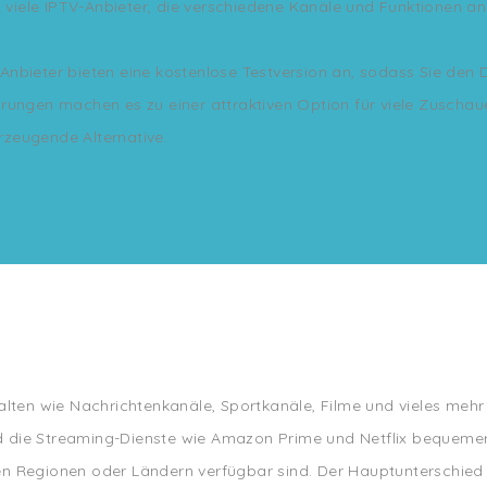
t viele IPTV-Anbieter, die verschiedene Kanäle und Funktionen an
bieter bieten eine kostenlose Testversion an, sodass Sie den Di
sparungen machen es zu einer attraktiven Option für viele Zuscha
erzeugende Alternative.
halten wie Nachrichtenkanäle, Sportkanäle, Filme und vieles meh
 die Streaming-Dienste wie Amazon Prime und Netflix bequemer a
n Regionen oder Ländern verfügbar sind. Der Hauptunterschied be