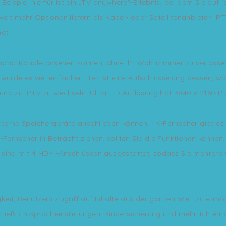
 Beispiel hierfür ist ein „TV anywhere"-Erlebnis, bei dem Sie au
it mehr Optionen liefern als Kabel- oder Satellitenanbieter. IPT
et.
emand-Kanäle ansehen können, ohne Ihr Wohnzimmer zu verlasse
wurde es viel einfacher. Hier ist eine Aufschlüsselung dessen, w
nd zu IPTV zu wechseln. Ultra-HD-Auflösung hat 3840 x 2160 Pix
terne Speichergeräte anschließen können. 4K-Fernseher gibt es je
Fernseher in Betracht ziehen, sollten Sie die Funktionen kennen,
 sind mit 4 HDMI-Anschlüssen ausgestattet, sodass Sie mehrere 
igkeit, Benutzern Zugriff auf Inhalte aus der ganzen Welt zu ermö
ießlich Spracheinstellungen, Kindersicherung und mehr. Ich emp