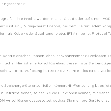
t eingeschränkt.
 zugreifen. Ihre Inhalte werden in einer Cloud oder auf einem 
 hierfür ist ein „TV anywhere"-Erlebnis, bei dem Sie auf jedem k
rn als Kabel- oder Satellitenanbieter. IPTV (Internet Protocol Te
nd-Kanäle ansehen können, ohne Ihr Wohnzimmer zu verlassen. D
einfacher. Hier ist eine Aufschlüsselung dessen, was Sie benötig
eln. Ultra-HD-Auflösung hat 3840 x 2160 Pixel, das ist die vier
e Speichergeräte anschließen können. 4K-Fernseher gibt es jetzt 
n Betracht ziehen, sollten Sie die Funktionen kennen, mit denen 
DMI-Anschlüssen ausgestattet, sodass Sie mehrere Geräte ansch