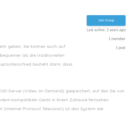
Join Group
Last active: 2 years ago
1
member
mehr geben. Sie können auch auf
1
post
bequemer als die traditionellen
uptunterschied besteht darin, dass
em VOD-Server (Video on Demand) gespeichert, auf den Sie von
f jedem kompatiblen Gerät in Ihrem Zuhause fernsehen
V (Internet Protocol Television) ist das System der