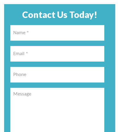
Contact Us Today!
Name
*
*
Email
*
*
Phone
Message