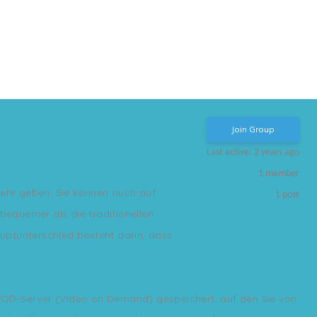
Join Group
Last active: 2 years ago
1
member
mehr geben. Sie können auch auf
1
post
bequemer als die traditionellen
uptunterschied besteht darin, dass
em VOD-Server (Video on Demand) gespeichert, auf den Sie von