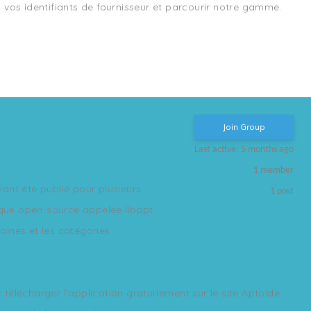
os identifiants de fournisseur et parcourir notre gamme.
Join Group
Last active: 5 months ago
1
member
ant été publié pour plusieurs
1
post
èque open-source appelée libapt.
haînes et les catégories
 télécharger l'application gratuitement sur le site Aptoide.