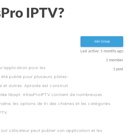
sPro IPTV?
Join Group
Last active: 5 months ago
1
member
qu'application pour les
1
post
té publié pour plusieurs plates-
 et autres. Aptoide est construit
elée libapt. AtlasProIPTV contient de nombreuses
chaîne, les options de tri des chaînes et les catégories
PTV.
ut utilisateur peut publier son application et les