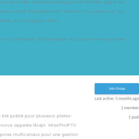
 réunir des divertissements pour les familles ayant des
quelque chose d'agréable sans être en concurrence sur des
l'aide d'un navigateur Web.
os identifiants de fournisseur et parcourir notre gamme.
Join Group
Last active: 5 months ago
1
member
été publié pour plusieurs plates-
1
post
source appelée libapt. AtlasProIPTV
tégories multicanaux pour une gestion