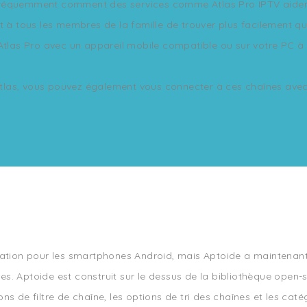
réquemment comment des services comme Atlas Pro IPTV aident à
et à tous les membres de la famille de trouver plus facilement 
 Atlas Pro avec un appareil mobile compatible ou sur votre PC à 
las, vous pouvez également vous connecter à ces chaînes avec v
ication pour les smartphones Android, mais Aptoide a maintenant 
es. Aptoide est construit sur le dessus de la bibliothèque open-
ons de filtre de chaîne, les options de tri des chaînes et les ca