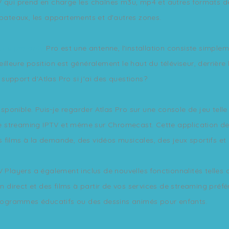
 qui prend en charge les chaînes m3u, mp4 et autres formats de 
 bateaux, les appartements et d'autres zones.
tlas pro ontv
Pro est une antenne, l'installation consiste simplem
leure position est généralement le haut du téléviseur, derrière le
upport d'Atlas Pro si j'ai des questions?
ponible. Puis-je regarder Atlas Pro sur une console de jeu tel
 de streaming IPTV et même sur Chromecast. Cette application de
es films à la demande, des vidéos musicales, des jeux sportifs et
V Players a également inclus de nouvelles fonctionnalités telles
en direct et des films à partir de vos services de streaming préf
 programmes éducatifs ou des dessins animés pour enfants.