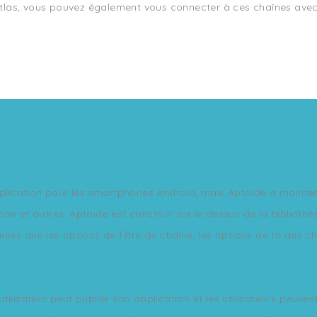
las, vous pouvez également vous connecter à ces chaînes avec v
pplication pour les smartphones Android, mais Aptoide a mainten
ne et autres. Aptoide est construit sur le dessus de la biblioth
les que les options de filtre de chaîne, les options de tri des c
lisateur peut publier son application et les utilisateurs peuvent