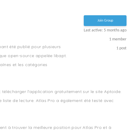
Join Group
Last active: 5 months ago
1
member
ant été publié pour plusieurs
1
post
èque open-source appelée libapt.
haînes et les catégories
 télécharger l'application gratuitement sur le site Aptoide.
liste de lecture. Atlas Pro a également été testé avec
ent à trouver la meilleure position pour Atlas Pro et à