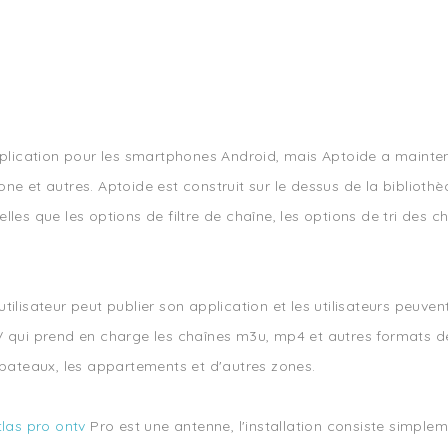
pplication pour les smartphones Android, mais Aptoide a mainten
ne et autres. Aptoide est construit sur le dessus de la biblioth
les que les options de filtre de chaîne, les options de tri des c
lisateur peut publier son application et les utilisateurs peuvent
 qui prend en charge les chaînes m3u, mp4 et autres formats de 
 bateaux, les appartements et d'autres zones.
tlas pro ontv
Pro est une antenne, l'installation consiste simplem