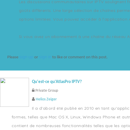
Les discussions communautaires sur IPTV soulignent f
goûts différents. Une large sélection de chaînes perm
options limitées. Vous pouvez accéder à l'application
Si vous avez un abonnement à une chaîne du réseau At
sign up
sign in
Please
or
to like or comment on this post.
Qu'est-ce qu'AtlasPro IPTV?
Private Group
Helios Zeiger
Il a d'abord été publié en 2010 en tant qu'appl
formes, telles que Mac OS X, Linux, Windows Phone et autr
contient de nombreuses fonctionnalités telles que les opti