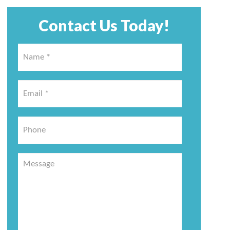
Contact Us Today!
Name
*
*
Email
*
*
Phone
Message