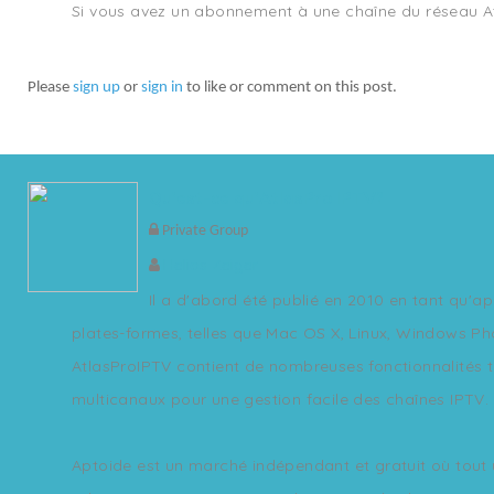
Si vous avez un abonnement à une chaîne du réseau At
Please
sign up
or
sign in
to like or comment on this post.
Qu'est-ce qu'AtlasPro IPTV?
Private Group
Helios Zeiger
Il a d'abord été publié en 2010 en tant qu'a
plates-formes, telles que Mac OS X, Linux, Windows Pho
AtlasProIPTV contient de nombreuses fonctionnalités tel
multicanaux pour une gestion facile des chaînes IPTV.
Aptoide est un marché indépendant et gratuit où tout uti