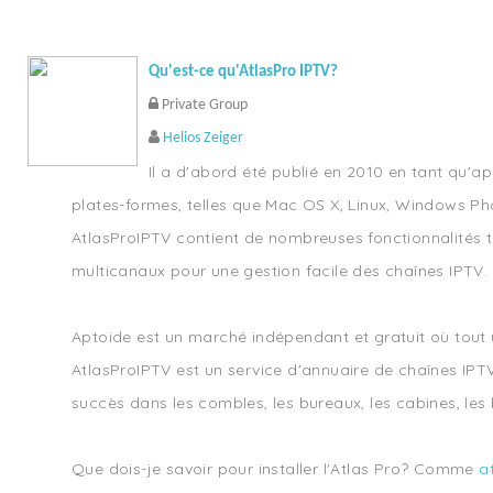
Qu'est-ce qu'AtlasPro IPTV?
Private Group
Helios Zeiger
Il a d'abord été publié en 2010 en tant qu'a
plates-formes, telles que Mac OS X, Linux, Windows Pho
AtlasProIPTV contient de nombreuses fonctionnalités tel
multicanaux pour une gestion facile des chaînes IPTV.
Aptoide est un marché indépendant et gratuit où tout uti
AtlasProIPTV est un service d'annuaire de chaînes IPTV
succès dans les combles, les bureaux, les cabines, les
Que dois-je savoir pour installer l'Atlas Pro? Comme
a