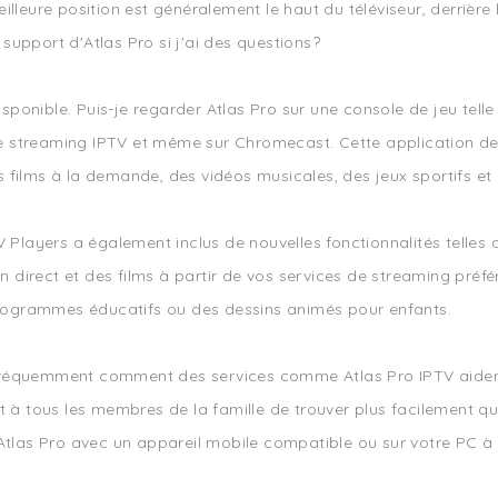
leure position est généralement le haut du téléviseur, derrière le
upport d'Atlas Pro si j'ai des questions?
ponible. Puis-je regarder Atlas Pro sur une console de jeu tel
 de streaming IPTV et même sur Chromecast. Cette application de
es films à la demande, des vidéos musicales, des jeux sportifs et
V Players a également inclus de nouvelles fonctionnalités telles
en direct et des films à partir de vos services de streaming préf
 programmes éducatifs ou des dessins animés pour enfants.
réquemment comment des services comme Atlas Pro IPTV aident à
et à tous les membres de la famille de trouver plus facilement 
 Atlas Pro avec un appareil mobile compatible ou sur votre PC à 