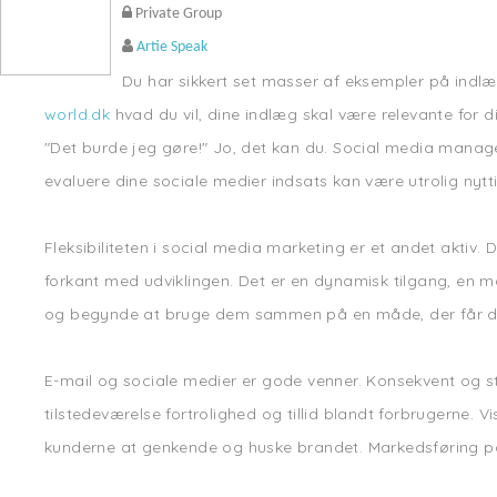
Private Group
Artie Speak
Du har sikkert set masser af eksempler på indlæg
world.dk
hvad du vil, dine indlæg skal være relevante for 
"Det burde jeg gøre!" Jo, det kan du. Social media manage
evaluere dine sociale medier indsats kan være utrolig nytt
Fleksibiliteten i social media marketing er et andet aktiv.
forkant med udviklingen. Det er en dynamisk tilgang, en må
og begynde at bruge dem sammen på en måde, der får de 
E-mail og sociale medier er gode venner. Konsekvent og 
tilstedeværelse fortrolighed og tillid blandt forbrugerne. 
kunderne at genkende og huske brandet. Markedsføring på 