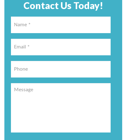
Contact Us Today!
Name
*
*
Email
*
*
Phone
Message