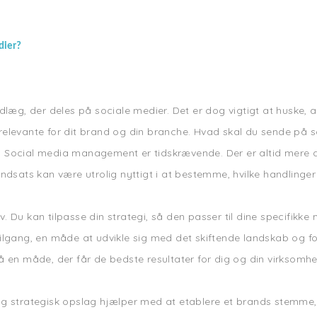
dier?
læg, der deles på sociale medier. Det er dog vigtigt at huske, at
 relevante for dit brand og din branche. Hvad skal du sende på
du. Social media management er tidskrævende. Der er altid mere du
ndsats kan være utrolig nyttigt i at bestemme, hvilke handlinger
tiv. Du kan tilpasse din strategi, så den passer til dine specifik
lgang, en måde at udvikle sig med det skiftende landskab og forb
n måde, der får de bedste resultater for dig og din virksomhe
og strategisk opslag hjælper med at etablere et brands stemme