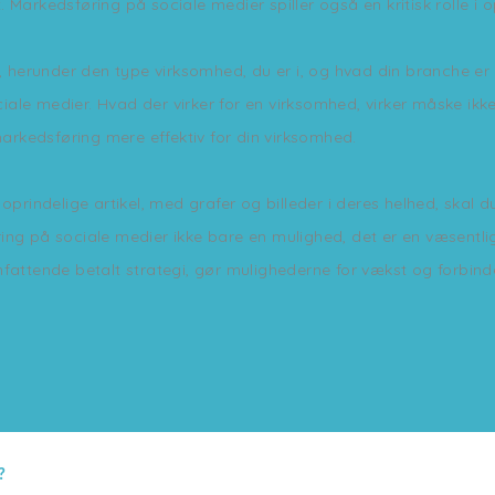
. Markedsføring på sociale medier spiller også en kritisk rolle 
g, herunder den type virksomhed, du er i, og hvad din branche e
ale medier. Hvad der virker for en virksomhed, virker måske ikk
markedsføring mere effektiv for din virksomhed.
oprindelige artikel, med grafer og billeder i deres helhed, skal 
ring på sociale medier ikke bare en mulighed, det er en væsent
fattende betalt strategi, gør mulighederne for vækst og forbindel
?