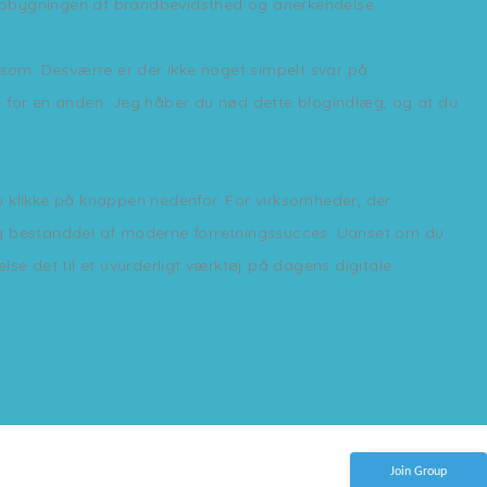
i opbygningen af brandbevidsthed og anerkendelse.
r som. Desværre er der ikke noget simpelt svar på
e for en anden. Jeg håber du nød dette blogindlæg, og at du
du klikke på knappen nedenfor. For virksomheder, der
lig bestanddel af moderne forretningssucces. Uanset om du
se det til et uvurderligt værktøj på dagens digitale
Join Group