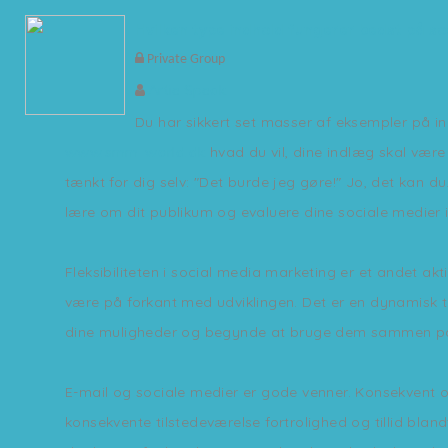
Hvilken type indhold fungerer bedst på so
Private Group
Artie Speak
Du har sikkert set masser af eksempler på ind
www.smm-world.dk
hvad du vil, dine indlæg skal vær
tænkt for dig selv: "Det burde jeg gøre!" Jo, det kan 
lære om dit publikum og evaluere dine sociale medier i
Fleksibiliteten i social media marketing er et andet ak
være på forkant med udviklingen. Det er en dynamisk ti
dine muligheder og begynde at bruge dem sammen på e
E-mail og sociale medier er gode venner. Konsekvent 
konsekvente tilstedeværelse fortrolighed og tillid blan