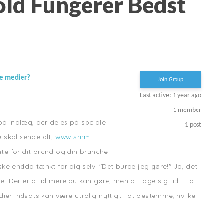
old Fungerer Bedst
?
le medier?
Join Group
Last active: 1 year ago
1
member
på indlæg, der deles på sociale
1
post
e skal sende alt,
www.smm-
nte for dit brand og din branche.
e endda tænkt for dig selv: "Det burde jeg gøre!" Jo, det
Der er altid mere du kan gøre, men at tage sig tid til at
er indsats kan være utrolig nyttigt i at bestemme, hvilke