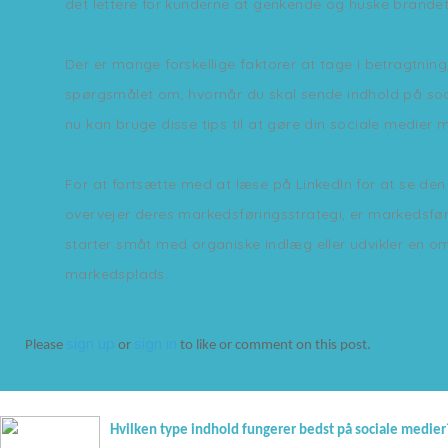
det lettere for kunderne at genkende og huske brandet
Der er mange forskellige faktorer at tage i betragtnin
spørgsmålet om, hvornår du skal sende indhold på soci
nu kan bruge disse tips til at gøre din sociale medier 
For at fortsætte med at læse på LinkedIn for at se den 
overvejer deres markedsføringsstrategi, er markedsfø
starter småt med organiske indlæg eller udvikler en om
markedsplads.
sign up
sign in
Please
or
to like or comment on this post.
Hvilken type indhold fungerer bedst på sociale medier