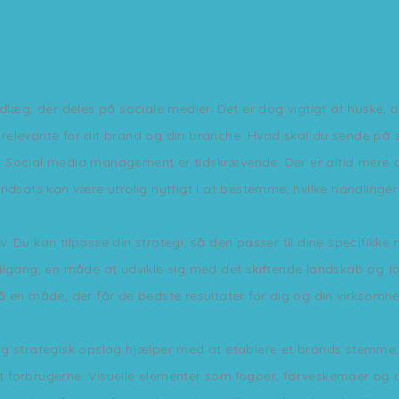
ciale medier?
læg, der deles på sociale medier. Det er dog vigtigt at huske, at
e relevante for dit brand og din branche. Hvad skal du sende på
du. Social media management er tidskrævende. Der er altid mere du
ndsats kan være utrolig nyttigt i at bestemme, hvilke handlinger
tiv. Du kan tilpasse din strategi, så den passer til dine specifik
lgang, en måde at udvikle sig med det skiftende landskab og forb
n måde, der får de bedste resultater for dig og din virksomhe
og strategisk opslag hjælper med at etablere et brands stemme
dt forbrugerne. Visuelle elementer som logoer, farveskemaer og d