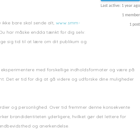
Last active: 1 year ago
1
member
 ikke bare skal sende alt,
www.smm-
1
post
 Du har måske endda tænkt for dig selv:
e sig tid til at lære om dit publikum og
mål, eksperimentere med forskellige indholdsformater og være på
t. Det er tid for dig at gå videre og udforske dine muligheder
rdier og personlighed. Over tid fremmer denne konsekvente
er brandidentiteten yderligere, hvilket gør det lettere for
randbevidsthed og anerkendelse.