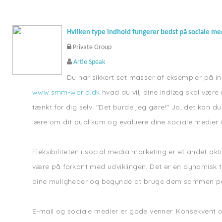
Hvilken type indhold fungerer bedst på sociale me
Private Group
Artie Speak
Du har sikkert set masser af eksempler på ind
www.smm-world.dk
hvad du vil, dine indlæg skal være
tænkt for dig selv: "Det burde jeg gøre!" Jo, det kan 
lære om dit publikum og evaluere dine sociale medier i
Fleksibiliteten i social media marketing er et andet ak
være på forkant med udviklingen. Det er en dynamisk ti
dine muligheder og begynde at bruge dem sammen på e
E-mail og sociale medier er gode venner. Konsekvent 