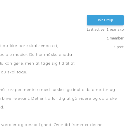
Join Group
Last active: 1 year ago
1
member
 du ikke bare skal sende alt,
1
post
 sociale medier. Du har måske endda
 kan gøre, men at tage sig tid til at
 du skal tage.
ke mål, eksperimentere med forskellige indholdsformater og
live relevant. Det er tid for dig at gå videre og udforske
d.
, værdier og personlighed. Over tid fremmer denne