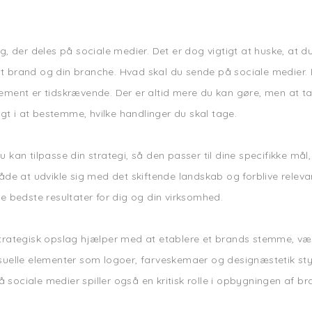
, der deles på sociale medier. Det er dog vigtigt at huske, at du
dit brand og din branche. Hvad skal du sende på sociale medier.
ment er tidskrævende. Der er altid mere du kan gøre, men at tag
igt i at bestemme, hvilke handlinger du skal tage.
 Du kan tilpasse din strategi, så den passer til dine specifikke 
de at udvikle sig med det skiftende landskab og forblive relevan
bedste resultater for dig og din virksomhed.
strategisk opslag hjælper med at etablere et brands stemme, væ
Visuelle elementer som logoer, farveskemaer og designæstetik styrk
sociale medier spiller også en kritisk rolle i opbygningen af b