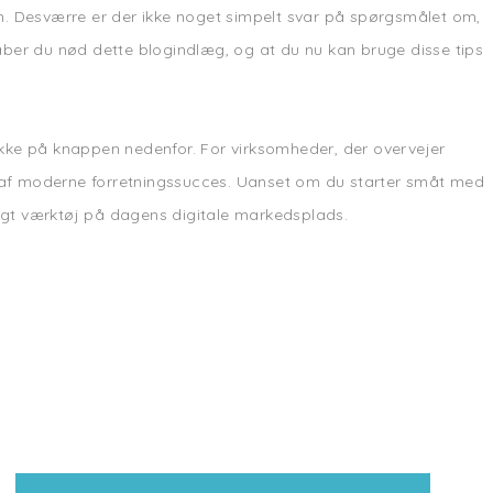
om. Desværre er der ikke noget simpelt svar på spørgsmålet om,
håber du nød dette blogindlæg, og at du nu kan bruge disse tips
klikke på knappen nedenfor. For virksomheder, der overvejer
l af moderne forretningssucces. Uanset om du starter småt med
rligt værktøj på dagens digitale markedsplads.