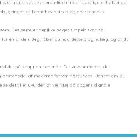
esignæstetik styrker brandidentiteten yderligere, hvilket gør
i opbygningen af brandbevidsthed og anerkendelse.
r som. Desværre er der ikke noget simpelt svar på
e for en anden. Jeg håber du nød dette blogindlæg, og at du
du klikke på knappen nedenfor. For virksomheder, der
lig bestanddel af moderne forretningssucces. Uanset om du
se det til et uvurderligt værktøj på dagens digitale