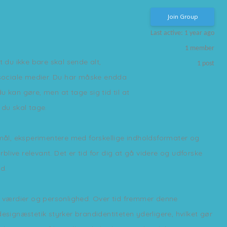
Join Group
Last active: 1 year ago
1
member
 du ikke bare skal sende alt,
1
post
 sociale medier. Du har måske endda
 kan gøre, men at tage sig tid til at
 du skal tage.
ke mål, eksperimentere med forskellige indholdsformater og
live relevant. Det er tid for dig at gå videre og udforske
d.
, værdier og personlighed. Over tid fremmer denne
esignæstetik styrker brandidentiteten yderligere, hvilket gør