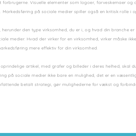
dt forbrugerne. Visuelle elementer som logoer, farveskemaer og d
. Markedsføring på sociale medier spiller også en kritisk rolle 
g, herunder den type virksomhed, du er i, og hvad din branche e
ale medier. Hvad der virker for en virksomhed, virker måske ikk
markedsføring mere effektiv for din virksomhed.
oprindelige artikel, med grafer og billeder i deres helhed, skal 
ring på sociale medier ikke bare en mulighed, det er en væsent
fattende betalt strategi, gør mulighederne for vækst og forbindel