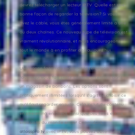
devrez télécharger un lecteur IPTV. Quelle est une
bonne façon de regarder la télévision? Si vous
avez le câble, vous êtes généralement limité à une
ou deux chaînes. Ce nouveau type de télévision est
vraiment révolutionnaire, et nous encourageons
tout le monde à en profiter dès aujourd'hui.
Une bonne façon de regarder la télévision est la
façon qui vous fait sentir comme un enfant dans
un magasin de bonbons. Les options sont
pratiquement illimitées lorsqu'il s'agit de choisir ce
qu'il faut regarder ensuite. Cela inclut du contenu
en streaming en direct, ainsi que des films et des
émissions du monde entier! Cependant,
atlasspro.tv
avec IPTV, vous pouvez obtenir des