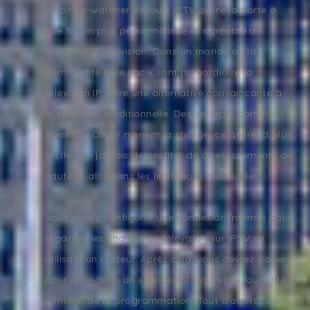
un binge-watcher dévoué, IPTV ouvre la porte à
une façon plus personnalisée et agréable de
regarder la télévision. Dans un monde où la
commodité et le choix sont primordiaux, la
télévision IP offre une alternative convaincante à
la télévision traditionnelle. Des services comme
Atlas Pro ONTV mènent la charge, ce qui rend plus
facile que jamais de profiter de divertissements de
haute qualité sans les limitations habituelles.
Vous devez configurer une connexion Internet pour
regarder les chaînes de télévision sur IPTV en
utilisant un routeur. Après cela, vous devrez payer
pour accéder à un service IPTV qui vous fournit le
contenu de la programmation. Tout d'abord, vous