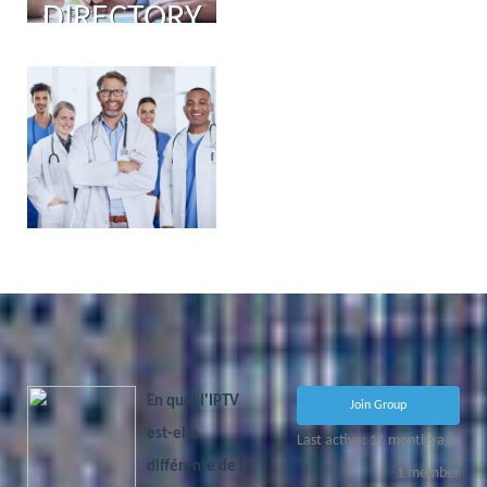
DIRECTORY
PHYSICIAN
PORTAL
COMING
SOON!
En quoi l'IPTV
Join Group
est-elle
Last active: 11 months ago
différente de la
1
member