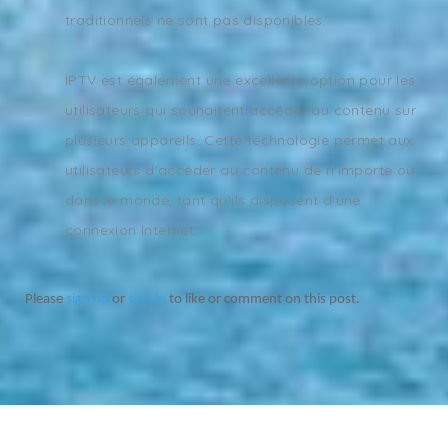
traditionnels ne sont pas disponibles.
IPTV est également une excellente option pour les
utilisateurs qui souhaitent accéder au contenu sur
plusieurs appareils. Cette technologie permet aux
utilisateurs d'accéder au contenu de n'importe où
dans le monde, tant qu'ils disposent d'une
connexion Internet.
Please
sign up
or
sign in
to like or comment on this post.