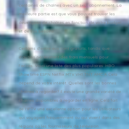
centaines de chaînes avec un seul abonnement. La
meilleure partie est que vous pouvez trouver les
deux types de chaînes en fonction de votre budget
et de vos besoins.
Certains d'entre eux sont gratuits, tandis que
d'autres nécessitent des frais mensuels pour
l'accès. Voici une liste des plus populaires: HBO
Showtime ESPN Netflix MTV VH1 TNT AMC A Cela
dépend de votre intérêt. Quelles sont les bonnes
chaînes à regarder? Il existe une grande variété de
chaînes disponibles à regarder en ligne. Cela fait
de l'IPTV une excellente option pour les utilisateurs
qui voyagent fréquemment ou qui vivent dans des
régions où les fournisseurs de télévision