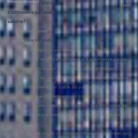
télévision
1
post
traditionnelle par câble ou par
satellite?
Private Group
Loree Mccombs
Par exemple, si un client veut regarder la version
originale de « The Sopranos », il pourrait regarder
l'émission le jour et à l'heure de sa diffusion
originale au lieu de pouvoir y accéder de la façon
traditionnelle par câble ou par satellite. Étant
donné que ces entreprises sont sous licence, le
client a une chance de regarder ses émissions de
télévision préférées dans leur version originale.
Que vous soyez un téléspectateur occasionnel ou